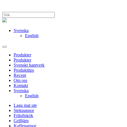
Svenska
English
Produkter
Produkter
Svenskt hantverk
Produkttips
Recept
Om oss
Kontakt
Svenska
English
Laga mat ute
Stekpannor
Friluftskök
Grilljärn
Kaffepannor