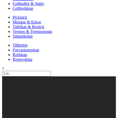
Grillgaller & Stativ
Grillredskap
Picknick
Muggar & Kåsor
Tallrikar & Bestick
Termos & Termosmugg
Sittunderlag
Tillbehör
Förvaringspåsar
Redskap
Reservdelar
×