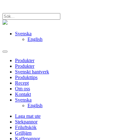
Svenska
English
Produkter
Produkter
Svenskt hantverk
Produkttips
Recept
Om oss
Kontakt
Svenska
English
Laga mat ute
Stekpannor
Friluftskök
Grilljärn
Kaffepannor