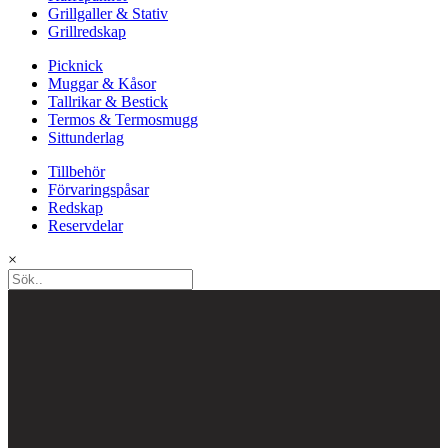
Grillgaller & Stativ
Grillredskap
Picknick
Muggar & Kåsor
Tallrikar & Bestick
Termos & Termosmugg
Sittunderlag
Tillbehör
Förvaringspåsar
Redskap
Reservdelar
×