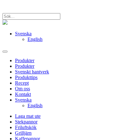
Svenska
English
Produkter
Produkter
Svenskt hantverk
Produkttips
Recept
Om oss
Kontakt
Svenska
English
Laga mat ute
Stekpannor
Friluftskök
Grilljärn
Kaffepannor