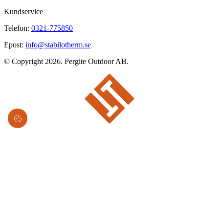
Kundservice
Telefon:
0321-775850
Epost:
info@stabilotherm.se
© Copyright 2026. Pergite Outdoor AB.
Stabilotherm har sedan 1984 arbetat med att utveckla produkter för
vildmarksliv.
Frågor och svar
Cookies