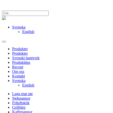
Svenska
English
Produkter
Produkter
Svenskt hantverk
Produkttips
Recept
Om oss
Kontakt
Svenska
English
Laga mat ute
Stekpannor
Friluftskök
Grilljärn
Kaffepannor