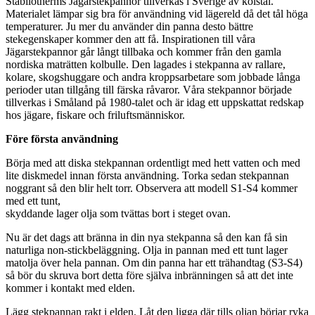
Stabilotherms Jägarstekpannor tillverkas i Sverige av kolstål.
Materialet lämpar sig bra för användning vid lägereld då det tål höga
temperaturer. Ju mer du använder din panna desto bättre
stekegenskaper kommer den att få. Inspirationen till våra
Jägarstekpannor går långt tillbaka och kommer från den gamla
nordiska maträtten kolbulle. Den lagades i stekpanna av rallare,
kolare, skogshuggare och andra kroppsarbetare som jobbade långa
perioder utan tillgång till färska råvaror. Våra stekpannor började
tillverkas i Småland på 1980-talet och är idag ett uppskattat redskap
hos jägare, fiskare och friluftsmänniskor.
Före första användning
Börja med att diska stekpannan ordentligt med hett vatten och med
lite diskmedel innan första användning. Torka sedan stekpannan
noggrant så den blir helt torr. Observera att modell S1-S4 kommer
med ett tunt,
skyddande lager olja som tvättas bort i steget ovan.
Nu är det dags att bränna in din nya stekpanna så den kan få sin
naturliga non-stickbeläggning. Olja in pannan med ett tunt lager
matolja över hela pannan. Om din panna har ett trähandtag (S3-S4)
så bör du skruva bort detta före själva inbränningen så att det inte
kommer i kontakt med elden.
Lägg stekpannan rakt i elden. Låt den ligga där tills oljan börjar ryka