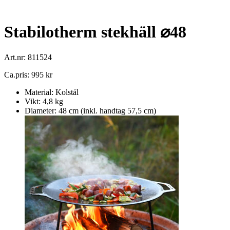
Stabilotherm stekhäll ⌀48
Art.nr: 811524
Ca.pris: 995 kr
Material: Kolstål
Vikt: 4,8 kg
Diameter: 48 cm (inkl. handtag 57,5 cm)