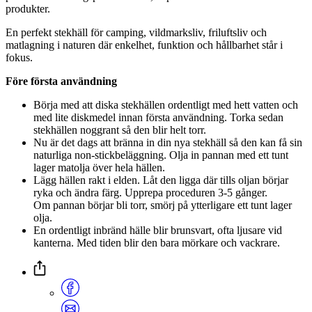
produkter.
En perfekt stekhäll för camping, vildmarksliv, friluftsliv och
matlagning i naturen där enkelhet, funktion och hållbarhet står i
fokus.
Före första användning
Börja med att diska stekhällen ordentligt med hett vatten och
med lite diskmedel innan första användning. Torka sedan
stekhällen noggrant så den blir helt torr.
Nu är det dags att bränna in din nya stekhäll så den kan få sin
naturliga non-stickbeläggning. Olja in pannan med ett tunt
lager matolja över hela hällen.
Lägg hällen rakt i elden. Låt den ligga där tills oljan börjar
ryka och ändra färg. Upprepa proceduren 3-5 gånger.
Om pannan börjar bli torr, smörj på ytterligare ett tunt lager
olja.
En ordentligt inbränd hälle blir brunsvart, ofta ljusare vid
kanterna. Med tiden blir den bara mörkare och vackrare.