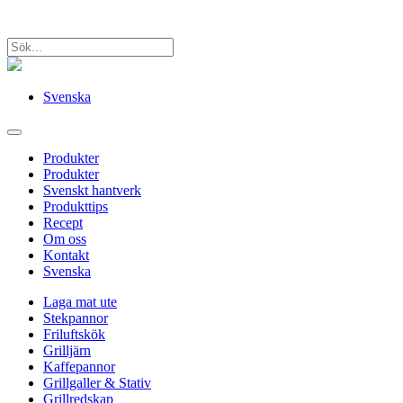
Svenska
Produkter
Produkter
Svenskt hantverk
Produkttips
Recept
Om oss
Kontakt
Svenska
Laga mat ute
Stekpannor
Friluftskök
Grilljärn
Kaffepannor
Grillgaller & Stativ
Grillredskap