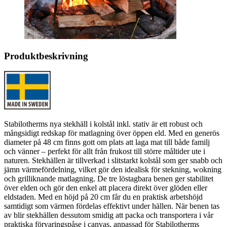
Produktbeskrivning
Stabilotherms nya stekhäll i kolstål inkl. stativ är ett robust och
mångsidigt redskap för matlagning över öppen eld. Med en generös
diameter på 48 cm finns gott om plats att laga mat till både familj
och vänner – perfekt för allt från frukost till större måltider ute i
naturen. Stekhällen är tillverkad i slitstarkt kolstål som ger snabb och
jämn värmefördelning, vilket gör den idealisk för stekning, wokning
och grilliknande matlagning. De tre löstagbara benen ger stabilitet
över elden och gör den enkel att placera direkt över glöden eller
eldstaden. Med en höjd på 20 cm får du en praktisk arbetshöjd
samtidigt som värmen fördelas effektivt under hällen. När benen tas
av blir stekhällen dessutom smidig att packa och transportera i vår
praktiska förvaringspåse i canvas, anpassad för Stabilotherms