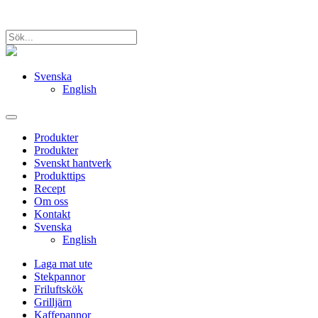
Svenska
English
Produkter
Produkter
Svenskt hantverk
Produkttips
Recept
Om oss
Kontakt
Svenska
English
Laga mat ute
Stekpannor
Friluftskök
Grilljärn
Kaffepannor