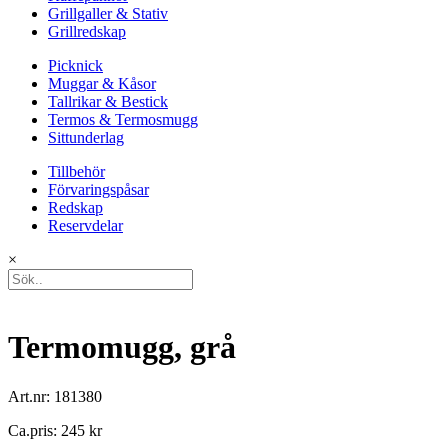
Grillgaller & Stativ
Grillredskap
Picknick
Muggar & Kåsor
Tallrikar & Bestick
Termos & Termosmugg
Sittunderlag
Tillbehör
Förvaringspåsar
Redskap
Reservdelar
×
Termomugg, grå
Art.nr: 181380
Ca.pris: 245 kr