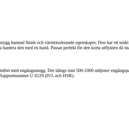
snygg hamrad finish och värmeisolerande egenskaper. Den har ett unik
a hantera den med en hand. Passar perfekt för den korta utflykten då man 
ört med engångsmugg. Det slängs runt 500-1000 miljoner engångspappers
. Rapportnummer U 6129 (IVL och HSR).