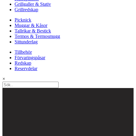
Grillgaller & Stativ
Grillredskap
Picknick
Muggar & Kåsor
Tallrikar & Bestick
Termos & Termosmugg
Sittunderlag
Tillbehör
Förvaringspåsar
Redskap
Reservdelar
×