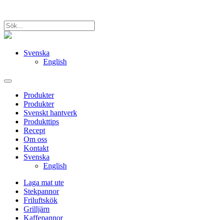
Svenska
English
Produkter
Produkter
Svenskt hantverk
Produkttips
Recept
Om oss
Kontakt
Svenska
English
Laga mat ute
Stekpannor
Friluftskök
Grilljärn
Kaffepannor