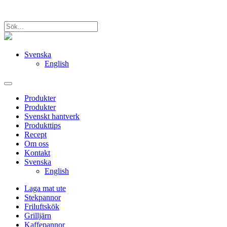
Svenska
English
Produkter
Produkter
Svenskt hantverk
Produkttips
Recept
Om oss
Kontakt
Svenska
English
Laga mat ute
Stekpannor
Friluftskök
Grilljärn
Kaffepannor