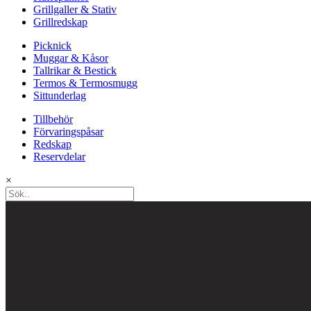
Grillgaller & Stativ
Grillredskap
Picknick
Muggar & Kåsor
Tallrikar & Bestick
Termos & Termosmugg
Sittunderlag
Tillbehör
Förvaringspåsar
Redskap
Reservdelar
×