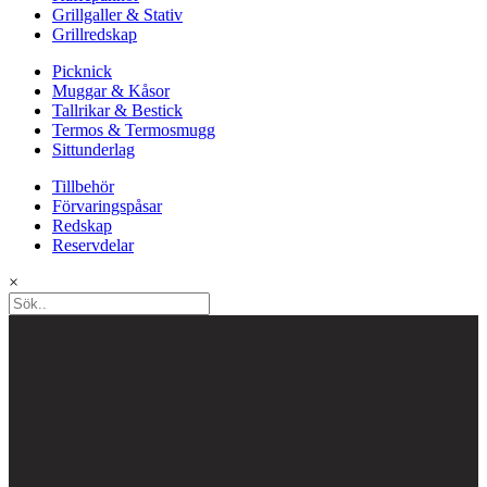
Grillgaller & Stativ
Grillredskap
Picknick
Muggar & Kåsor
Tallrikar & Bestick
Termos & Termosmugg
Sittunderlag
Tillbehör
Förvaringspåsar
Redskap
Reservdelar
×