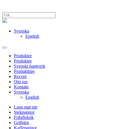
Svenska
English
Produkter
Produkter
Svenskt hantverk
Produkttips
Recept
Om oss
Kontakt
Svenska
English
Laga mat ute
Stekpannor
Friluftskök
Grilljärn
Kaffepannor