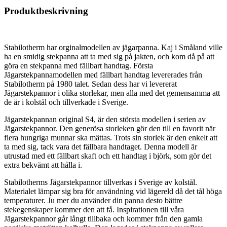
Produktbeskrivning
Stabilotherm har orginalmodellen av jägarpanna. Kaj i Småland ville
ha en smidig stekpanna att ta med sig på jakten, och kom då på att
göra en stekpanna med fällbart handtag. Första
Jägarstekpannamodellen med fällbart handtag levererades från
Stabilotherm på 1980 talet. Sedan dess har vi levererat
Jägarstekpannor i olika storlekar, men alla med det gemensamma att
de är i kolstål och tillverkade i Sverige.
Jägarstekpannan original S4, är den största modellen i serien av
Jägarstekpannor. Den generösa storleken gör den till en favorit när
flera hungriga munnar ska mättas. Trots sin storlek är den enkelt att
ta med sig, tack vara det fällbara handtaget. Denna modell är
utrustad med ett fällbart skaft och ett handtag i björk, som gör det
extra bekvämt att hålla i.
Stabilotherms Jägarstekpannor tillverkas i Sverige av kolstål.
Materialet lämpar sig bra för användning vid lägereld då det tål höga
temperaturer. Ju mer du använder din panna desto bättre
stekegenskaper kommer den att få. Inspirationen till våra
Jägarstekpannor går långt tillbaka och kommer från den gamla