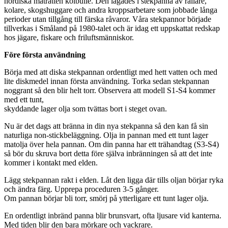
nordiska maträtten kolbulle. Den lagades i stekpanna av rallare,
kolare, skogshuggare och andra kroppsarbetare som jobbade långa
perioder utan tillgång till färska råvaror. Våra stekpannor började
tillverkas i Småland på 1980-talet och är idag ett uppskattat redskap
hos jägare, fiskare och friluftsmänniskor.
Före första användning
Börja med att diska stekpannan ordentligt med hett vatten och med
lite diskmedel innan första användning. Torka sedan stekpannan
noggrant så den blir helt torr. Observera att modell S1-S4 kommer
med ett tunt,
skyddande lager olja som tvättas bort i steget ovan.
Nu är det dags att bränna in din nya stekpanna så den kan få sin
naturliga non-stickbeläggning. Olja in pannan med ett tunt lager
matolja över hela pannan. Om din panna har ett trähandtag (S3-S4)
så bör du skruva bort detta före själva inbränningen så att det inte
kommer i kontakt med elden.
Lägg stekpannan rakt i elden. Låt den ligga där tills oljan börjar ryka
och ändra färg. Upprepa proceduren 3-5 gånger.
Om pannan börjar bli torr, smörj på ytterligare ett tunt lager olja.
En ordentligt inbränd panna blir brunsvart, ofta ljusare vid kanterna.
Med tiden blir den bara mörkare och vackrare.