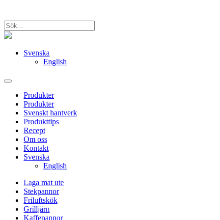
Svenska
English
Produkter
Produkter
Svenskt hantverk
Produkttips
Recept
Om oss
Kontakt
Svenska
English
Laga mat ute
Stekpannor
Friluftskök
Grilljärn
Kaffepannor