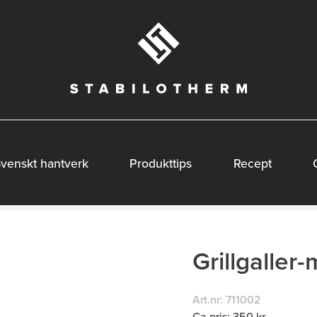
venskt hantverk
Produkttips
Recept
Grillgaller
Art.nr: 711002
Ca.pris: 350 kr