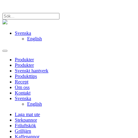
Svenska
English
Produkter
Produkter
Svenskt hantverk
Produkttips
Recept
Om oss
Kontakt
Svenska
English
Laga mat ute
Stekpannor
Friluftskök
Grilljärn
Kaffepannor