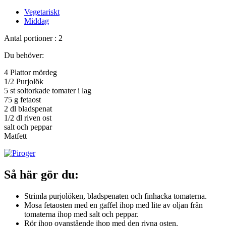
Vegetariskt
Middag
Antal portioner : 2
Du behöver:
4 Plattor mördeg
1/2 Purjolök
5 st soltorkade tomater i lag
75 g fetaost
2 dl bladspenat
1/2 dl riven ost
salt och peppar
Matfett
Så här gör du:
Strimla purjolöken, bladspenaten och finhacka tomaterna.
Mosa fetaosten med en gaffel ihop med lite av oljan från
tomaterna ihop med salt och peppar.
Rör ihop ovanstående ihop med den rivna osten.