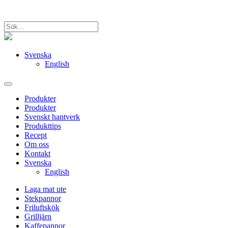
Svenska
English
Produkter
Produkter
Svenskt hantverk
Produkttips
Recept
Om oss
Kontakt
Svenska
English
Laga mat ute
Stekpannor
Friluftskök
Grilljärn
Kaffepannor