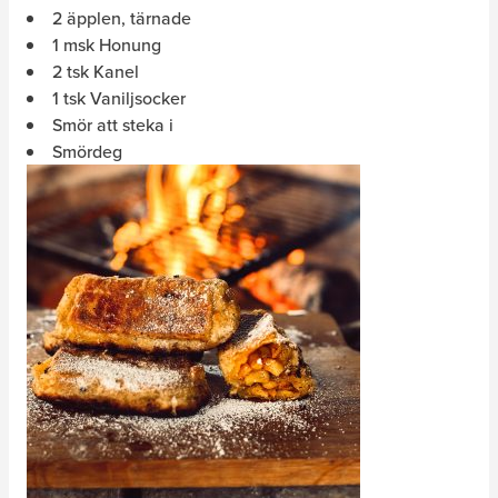
2 äpplen, tärnade
1 msk Honung
2 tsk Kanel
1 tsk Vaniljsocker
Smör att steka i
Smördeg